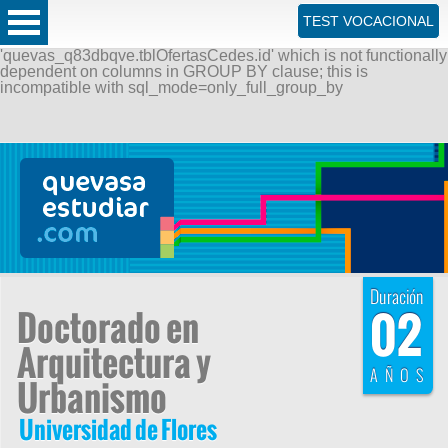
ERROR: SQLSTATE[42000]: Syntax error or access violation:
TEST VOCACIONAL
1055 Expression #1 of SELECT list is not in GROUP BY
clause and contains nonaggregated column
'quevas_q83dbqve.tblOfertasCedes.id' which is not functionally
dependent on columns in GROUP BY clause; this is
incompatible with sql_mode=only_full_group_by
Duración
02
Doctorado en
Arquitectura y
AÑOS
Urbanismo
Universidad de Flores