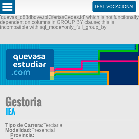
ERROR: SQLSTATE[42000]: Syntax error or access violation:
TEST VOCACIONAL
1055 Expression #1 of SELECT list is not in GROUP BY
clause and contains nonaggregated column
'quevas_q83dbqve.tblOfertasCedes.id' which is not functionally
dependent on columns in GROUP BY clause; this is
incompatible with sql_mode=only_full_group_by
Gestoria
IEA
Tipo de Carrera:
Terciaria
Modalidad:
Presencial
Provincia: