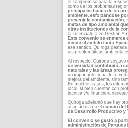
el compromiso para la resolu
como de los problemas regio
principales bases de su proy
ambiente, esforzándose por
prevenir la contaminación, 
metas de tipo ambiental qu
otras instituciones de la c
la Licenciatura en Gestión A
Este convenio se enmarca en
desde el ámbito tanto Ejecu
ese sentido, Quiroga destac
las problemáticas ambientales
Al respecto, Quiroga sostuvo
universidad
contribuirá a c
naturales y las áreas proteg
un importante impacto a media
mejora del ambiente, sino tam
En muchos casos, los diferen
local, si bien cuentan con pr
técnica y/o financiera necesari
Quiroga adelantó que hay pro
asociadas con el
campo del 
de Desarrollo Productivo y
El convenio se gestó a part
administración de Parques 