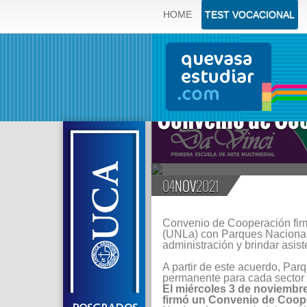
HOME
TEST VOCACIONAL
Convenio de Co
04
NOV
2021
Convenio de Cooperación fir
(UNLa) con Parques Nacionales
administración y brindar asist
A partir de este acuerdo, Par
permanente para cada sector 
El miércoles 3 de noviembr
firmó un Convenio de Coop