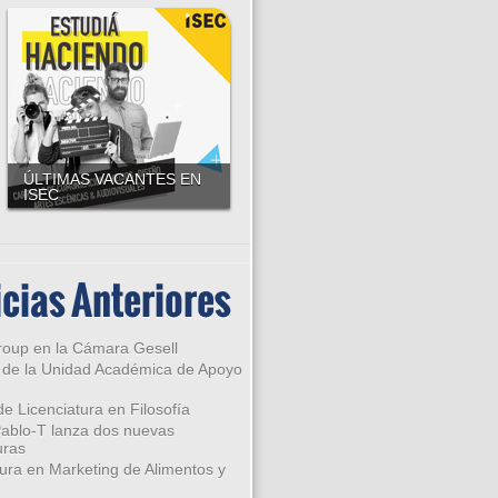
Universidad Católica Argentina -
UCA
ÚLTIMAS VACANTES EN
ISEC
Instituto Sudamericano para la
Enseñanza de la Comunicación
cias Anteriores
oup en la Cámara Gesell
 de la Unidad Académica de Apoyo
n
e Licenciatura en Filosofía
ablo-T lanza dos nuevas
uras
ura en Marketing de Alimentos y