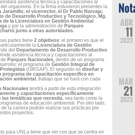
 brindará asistencia técnica y capacitaciones al
Not
 del organismo. En la firma estuvieron presentes la
 Jaramillo; el vicerrector, el Dr Pablo Narvaja;
to de Desarrollo Productivo y Tecnológico, Mg.
ABR
ra de la Licenciatura en Gestión Ambiental
oga
y por la administración de
Parques
11
Echarrú junto a otras autoridades.
2023
bas partes tiene
2 objetivos
: el primero es que el
particularmente la
Licenciatura de Gestión
nde del
Departamento de Desarrollo Productivo
rinde asistencia técnica y capacitaciones al
n de
Parques Nacionales,
dentro de un programa
sarrollo: el programa de
Gestión Integral de
 Protegidas
(GIRSAP). El segundo es
diseñar y
 programa de capacitación específico en
MAR
ación ambiental
, trabajo que se hará con cada
21
s Nacionales
tendrá a partir de esta integración
manente y capacitaciones específicamente
2023
 las temáticas que necesita
, sea tanto como la
programas de educación ambiental. Por otro lado,
 de la carrera podrán realizar sus prácticas pre
estos proyectos.
cto para UNLa tiene que ver con que se centra en