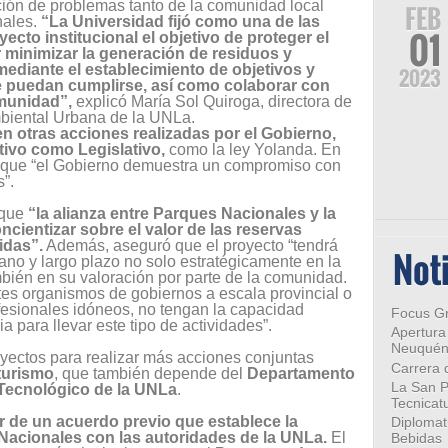
ción de problemas tanto de la comunidad local
FEB
nales.
“La Universidad fijó como una de las
01
ecto institucional el objetivo de proteger el
 minimizar la generación de residuos y
mediante el establecimiento de objetivos y
2023
e puedan cumplirse, así como colaborar con
omunidad”,
explicó María Sol Quiroga, directora de
mbiental Urbana de la UNLa.
 otras acciones realizadas por el Gobierno,
tivo como Legislativo,
como la ley Yolanda. En
a que “el Gobierno demuestra un compromiso con
”.
 que
“la alianza entre
Parques Nacionales
y la
oncientizar sobre el valor de las reservas
idas”.
Además, aseguró que el proyecto “tendrá
Noti
no y largo plazo no solo estratégicamente en la
bién en su valoración por parte de la comunidad.
tes organismos de gobiernos a escala provincial o
ofesionales idóneos, no tengan la capacidad
Focus Gr
a para llevar este tipo de actividades”.
Apertura
Neuqué
yectos para realizar más acciones conjuntas
Carrera d
turismo
, que también depende del
Departamento
La San P
 Tecnológico de la UNLa
.
Tecnicat
ir de un acuerdo previo que establece la
Diplomat
Nacionales con las autoridades de la UNLa.
El
Bebidas