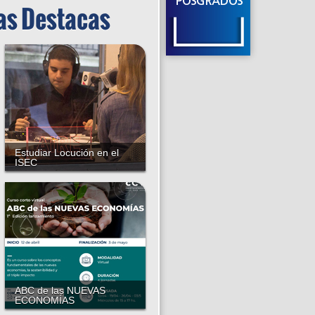
as Destacas
Estudiar Locución en el
ISEC
Instituto Sudamericano para la
Enseñanza de la Comunicación
ABC de las NUEVAS
ECONOMÍAS