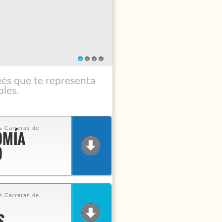
1
2
3
4
eés que te representa
bles.
s Carreras de
OMÍA
O
s Carreras de
S