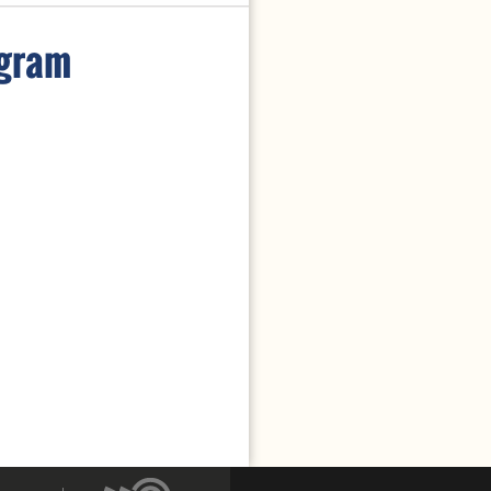
UCA
agram