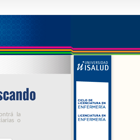
uscando
ntrá la
iarias o