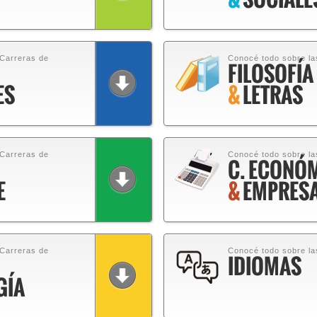
 Carreras de
Conocé todo sobre la
FILOSOFÍA
ES
&
LETRAS
 Carreras de
Conocé todo sobre la
C. ECONÓ
E
&
EMPRESA
 Carreras de
Conocé todo sobre la
IDIOMAS
GÍA