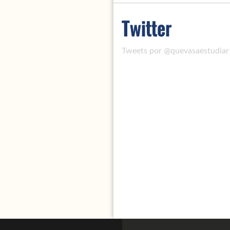
UCA
Twitter
Tweets por @quevasaestudiar