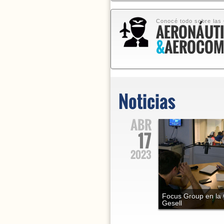
Conocé todo sobre las
AERONÁUT
&
AEROCOM
Noticias
ABR
17
2023
Focus Group en la
Gesell
Universidad Católica A