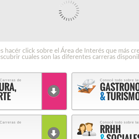
 hacér click sobre el Área de Interés que más cr
scubrir cuales son las diferentes carreras disponi
 Carreras de
Conocé todo sobre la
URA,
GASTRON
RTE
&
TURISM
 Carreras de
Conocé todo sobre la
RRHH
&
SOCIALE