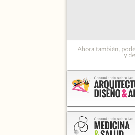
Ahora también, podés
y de
Conocé todo sobre las
ARQUITECT
DISEÑO
&
A
Conocé todo sobre las
MEDICINA
&
SALUD