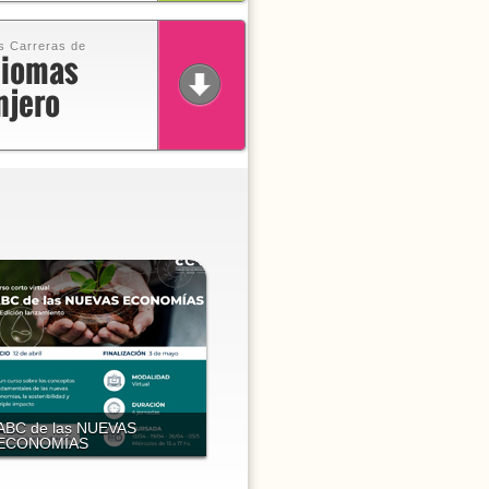
s Carreras de
diomas
njero
ABC de las NUEVAS
ECONOMÍAS
Universidad Católica Argentina -