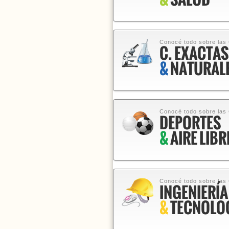
Conocé todo sobre las
C. EXACTAS
&
NATURAL
Conocé todo sobre las
DEPORTES
&
AIRE LIBR
Conocé todo sobre las
INGENIERÍA
&
TECNOLO