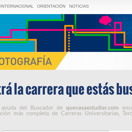
INTERNACIONAL
ORIENTACIÓN
NOTICIAS
rá la carrera que estás b
 ayuda del Buscador de
quevasaestudiar.com
enco
ción más completa de Carreras Universitarias, Terc