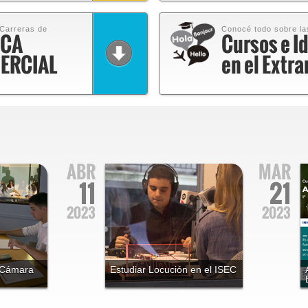
 Carreras de
Conocé todo sobre la
ICA
Cursos e I
ERCIAL
en el Extra
ABR
MAR
11
21
2023
2023
 Cámara
Estudiar Locución en el ISEC
Instituto Sudamericano para la
Enseñanza de la Comunicación
rgentina -