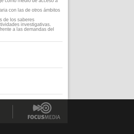
uaje como medio de acceso a
raria con las de otros ámbitos
os de los saberes
tividades investigativas.
 frente a las demandas del