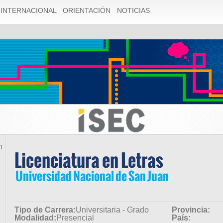
1055 Expression #1 of SELECT list is not in GROUP BY clause
INTERNACIONAL
ORIENTACIÓN
NOTICIAS
ly dependent on columns in GROUP BY clause; this is incompat
Licenciatura en Letras
Universidad Nacional de San Juan
Tipo de Carrera:
Universitaria - Grado
Provincia:
Modalidad:
Presencial
País: