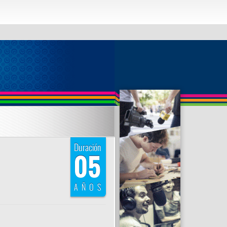
 and contains nonaggregated column
ible with sql_mode=only_full_group_by
Duración
05
AÑOS