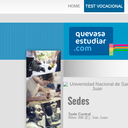
ERROR: SQLSTATE[42000]: Syntax error or access violation: 
HOME
TEST VOCACIONAL
'quevas_q83dbqve.tblOfertasCedes.id' which is not functional
Sedes
Sede Central
Mitre 396 (E), San Juan