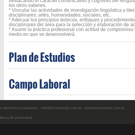
destacando el carácter comunicativo y cognitivo del leng
los otros saberes.
* Vincular las actividades de investigación lingüística y lite
disciplinares: artes, humanidades, sociales, etc.
* Adecuar los principios teóricos, enfoques y procedimient
disciplinares del área para la selección y elaboración de ac
* Asumir la práctica profesional con actitud de compromiso
medio en que se desenvolverá.
Plan de Estudios
Campo Laboral
os derechos reservados -
info@focusmedia.com.ar
-
www.focusmedia.com.ar
iticas de privacidad