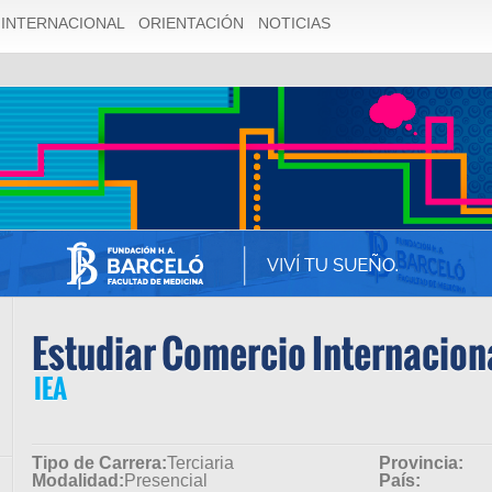
1055 Expression #1 of SELECT list is not in GROUP BY clause
INTERNACIONAL
ORIENTACIÓN
NOTICIAS
ly dependent on columns in GROUP BY clause; this is incompat
Estudiar Comercio Internacion
IEA
Tipo de Carrera:
Terciaria
Provincia:
Modalidad:
Presencial
País: