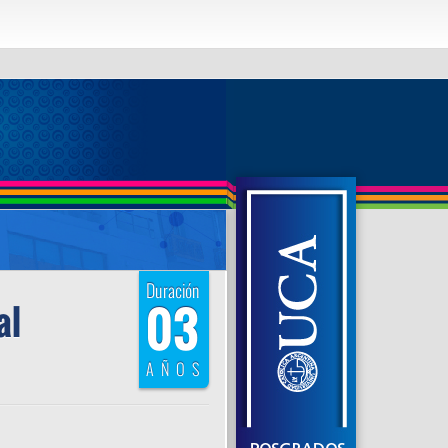
 and contains nonaggregated column
ible with sql_mode=only_full_group_by
Duración
03
al
AÑOS