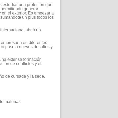
es estudiar una profesión que
, permitiendo generar
 en el exterior. Es empezar a
, sumandote un plus todos los
internacional abrió un
 empresaria en diferentes
rió paso a nuevos desafíos y
 una extensa formación
ción de conflictos y el
o de cursada y la sede.
de materias