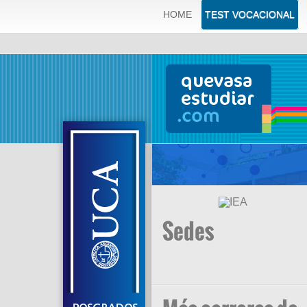
ERROR: SQLSTATE[42000]: Syntax error or access violation: 
HOME
TEST VOCACIONAL
'quevas_q83dbqve.tblOfertasCedes.id' which is not functional
Sedes