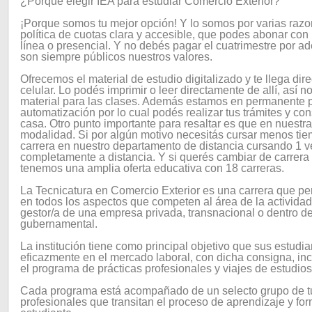
¿Porque elegir IEA para estudiar Comercio Exterior?
¡Porque somos tu mejor opción! Y lo somos por varias raz
política de cuotas clara y accesible, que podes abonar con
línea o presencial. Y no debés pagar el cuatrimestre por a
son siempre públicos nuestros valores.
Ofrecemos el material de estudio digitalizado y te llega dir
celular. Lo podés imprimir o leer directamente de allí, así 
material para las clases. Además estamos en permanente pr
automatización por lo cual podés realizar tus trámites y con
casa. Otro punto importante para resaltar es que en nuestr
modalidad. Si por algún motivo necesitás cursar menos tie
carrera en nuestro departamento de distancia cursando 1 
completamente a distancia. Y si querés cambiar de carrer
tenemos una amplia oferta educativa con 18 carreras.
La Tecnicatura en Comercio Exterior es una carrera que pe
en todos los aspectos que competen al área de la activida
gestor/a de una empresa privada, transnacional o dentro de
gubernamental.
La institución tiene como principal objetivo que sus estu
eficazmente en el mercado laboral, con dicha consigna, inc
el programa de prácticas profesionales y viajes de estudios 
Cada programa está acompañado de un selecto grupo de t
profesionales que transitan el proceso de aprendizaje y fo