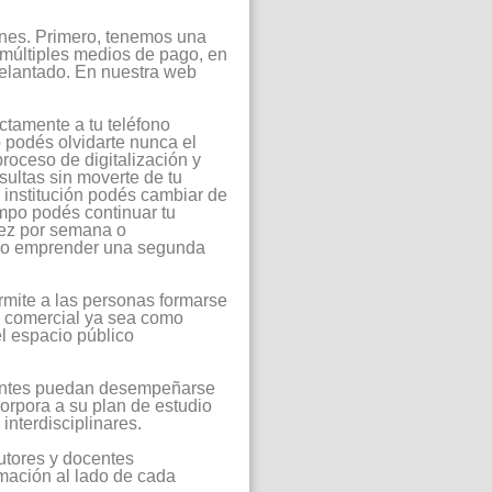
ones. Primero, tenemos una
 múltiples medios de pago, en
delantado. En nuestra web
ectamente a tu teléfono
no podés olvidarte nunca el
oceso de digitalización y
sultas sin moverte de tu
a institución podés cambiar de
mpo podés continuar tu
vez por semana o
a o emprender una segunda
rmite a las personas formarse
d comercial ya sea como
l espacio público
diantes puedan desempeñarse
orpora a su plan de estudio
interdisciplinares.
utores y docentes
rmación al lado de cada